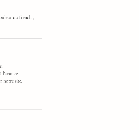
ouleur ou french ,
s.
 l'avance.
 notre site.