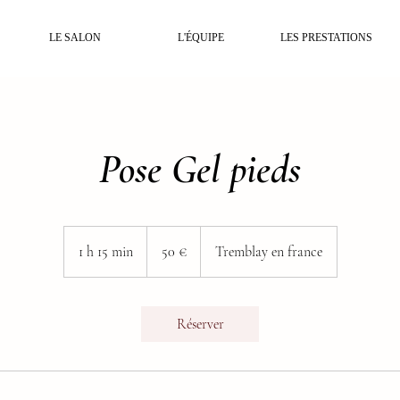
LE SALON
L'ÉQUIPE
LES PRESTATIONS
Pose Gel pieds
50
euros
1 h 15 min
1
50 €
Tremblay en france
1
5
m
Réserver
i
n