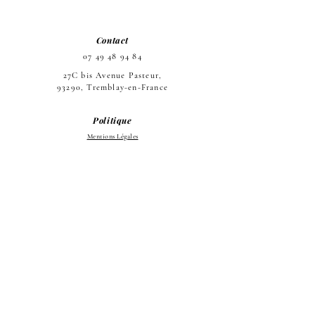
Contact
07 49 48 94 84
27C bis Avenue Pasteur,
93290, Tremblay-en-France
Politique
Mentions Légales
Politique de Cookies et de
confidentialité
La boutique
Accueil
Le Salon
L'équipe
Les prestations
Do Not Sell My Personal Information
Copyright NAILSBROWS PARIS
© 2023 - Site web réalisé par
Odile Quidal